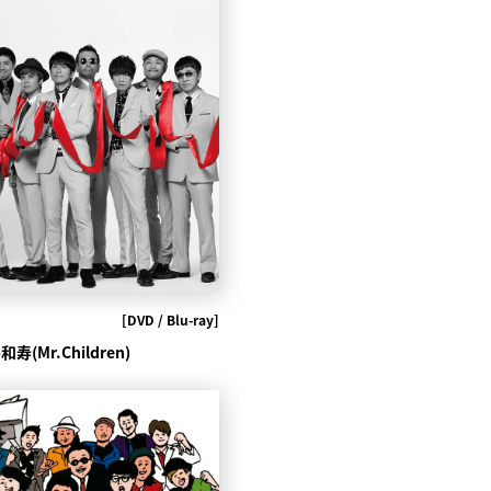
[DVD / Blu-ray]
和寿(Mr.Children)