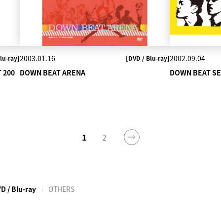
2003.01.16
2002.09.04
lu-ray]
[DVD / Blu-ray]
 200
DOWN BEAT ARENA
DOWN BEAT S
1
2
D / Blu-ray
OTHERS