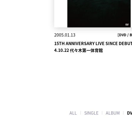
2005.01.13
[DVD / B
15TH ANNIVERSARY LIVE SINCE DEBUT
4.10.22 代々木第一体育館
ALL
SINGLE
ALBUM
DV