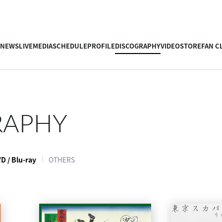
NEWS
LIVE
MEDIA
SCHEDULE
PROFILE
DISCOGRAPHY
VIDEO
STORE
FAN C
RAPHY
D / Blu-ray
OTHERS