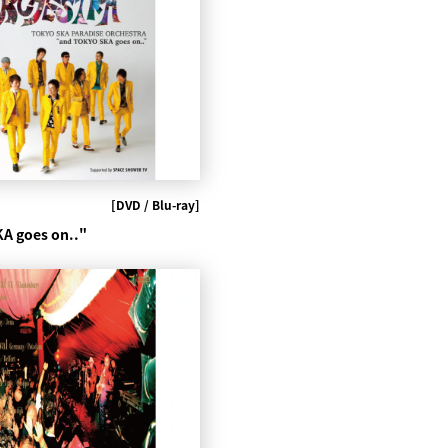
[DVD / Blu-ray]
A goes on.."