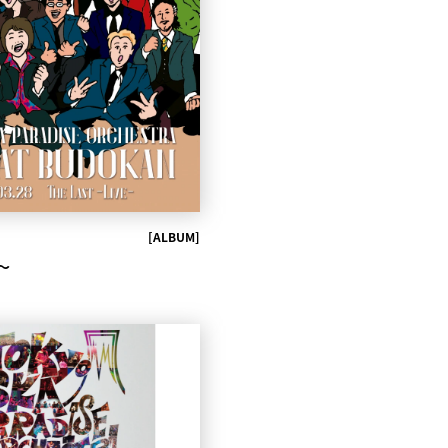
[ALBUM]
e～