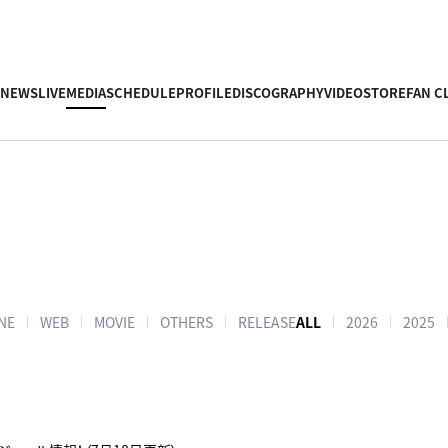
NEWS
LIVE
MEDIA
SCHEDULE
PROFILE
DISCOGRAPHY
VIDEO
STORE
FAN C
NE
WEB
MOVIE
OTHERS
RELEASE
ALL
2026
2025