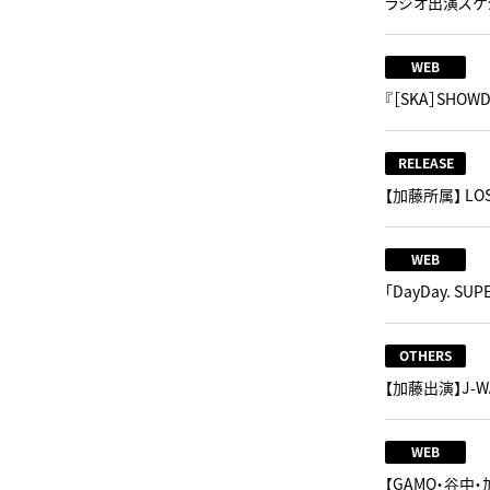
ラジオ出演スケジ
WEB
『［SKA］SHO
RELEASE
【加藤所属】 LO
WEB
「DayDay. SU
OTHERS
【加藤出演】J-WAV
WEB
【GAMO・谷中・