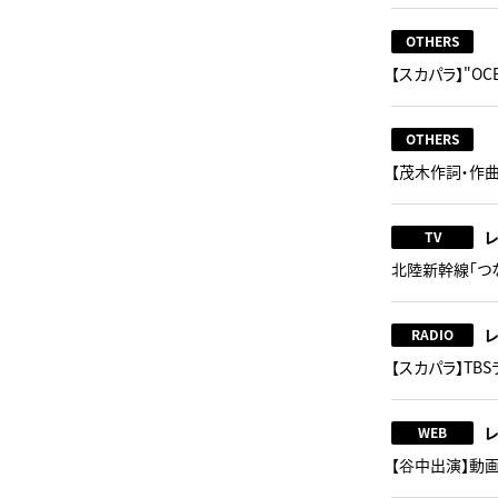
OTHERS
【スカパラ】"O
OTHERS
【茂木作詞・作曲】
TV
北陸新幹線「つ
RADIO
【スカパラ】TBS
WEB
【谷中出演】動画コ