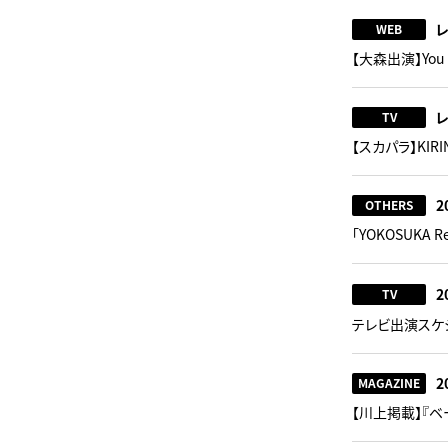
WEB
【大森出演】Yo
TV
【スカパラ】KIRI
2
OTHERS
「YOKOSUKA R
2
TV
テレビ出演スケ
2
MAGAZINE
【川上掲載】『ベー