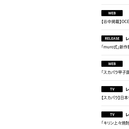
WEB
【谷中掲載】OCEA
RELEASE
「muro式」新
WEB
「スカパラ甲子園
TV
【スカパラ】日本
TV
「キリン上々焼酎ソ