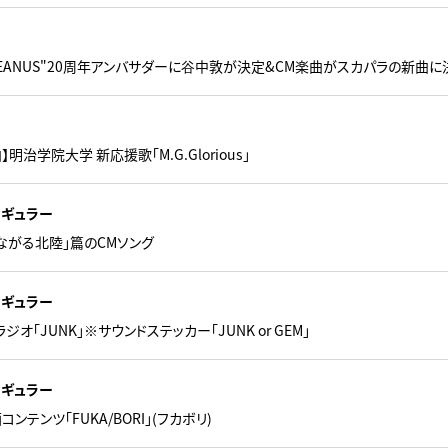
CEANUS"20周年アンバサダーに谷中敦が決定&CM楽曲がスカパラの新曲に
明治学院大学 新応援歌「M.G.Glorious」
レギュラー
ながる北陸」篇のCMソング
レギュラー
ラジオ「JUNK」※サウンドステッカー「JUNK or GEM」
レギュラー
ンテンツ「FUKA/BORI」(フカボリ)