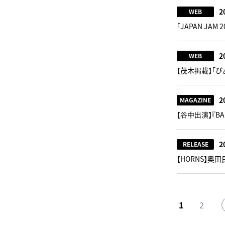
2
WEB
「JAPAN JA
2
WEB
【茂木掲載】「ぴあ
2
MAGAZINE
【谷中出演】『BA
2
RELEASE
【HORNS】奥
1
2