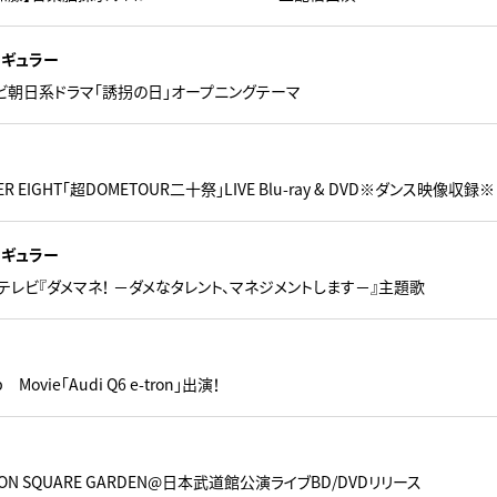
レギュラー
レビ朝日系ドラマ「誘拐の日」オープニングテーマ
R EIGHT「超DOMETOUR二十祭」LIVE Blu-ray & DVD※ダンス映像収録※
レギュラー
テレビ『ダメマネ！ －ダメなタレント、マネジメントします－』主題歌
ovie「Audi Q6 e-tron」出演！
ISON SQUARE GARDEN@日本武道館公演ライブBD/DVDリリース