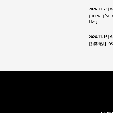
2026.11.23
[M
【HORNS】「SOU
Live」
2026.11.16
[M
【加藤出演】LOS