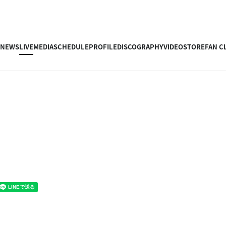
NEWS
LIVE
MEDIA
SCHEDULE
PROFILE
DISCOGRAPHY
VIDEO
STORE
FAN C