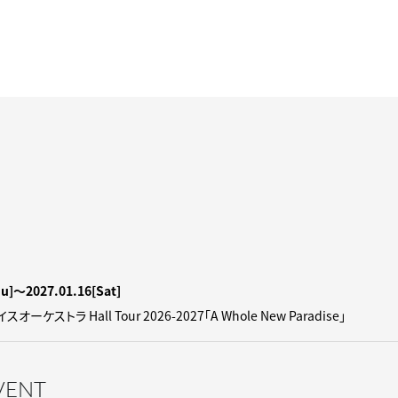
hu]
〜2027.01.16
[Sat]
ケストラ Hall Tour 2026-2027「A Whole New Paradise」
EVENT