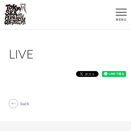
MENU
LIVE
back