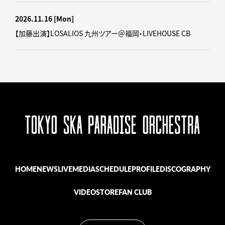
2026.11.16
[Mon]
【加藤出演】LOSALIOS 九州ツアー＠福岡・LIVEHOUSE CB
HOME
NEWS
LIVE
MEDIA
SCHEDULE
PROFILE
DISCOGRAPHY
VIDEO
STORE
FAN CLUB