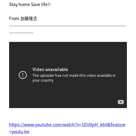
Stay home Save life!!
From 加藤隆志
-----------------------------------------------------------------------------
----------------
https://www.youtube.com/watch?v=1EU0pH_kblI&feature
=youtu.be