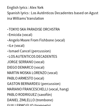
English lyrics : Alex York
Spanish lyrics : Los Auténticos Decadentes based on Agust
ina Williams’translation
・TOKYO SKA PARADISE ORCHSTRA
・Emicida (vocal)
・Angelo Moore From Fishbone (vocal)
・iLe (vocal)
・Ismael Cancel (percussion)
・LOS AUTENTICOS DECADENTES
JORGE SERRANO (vocal)
DIEGO DEMARCO (vocal)
MARTIN MOSKA LORENZO (vocal)
PABLO ARMESTO (vocal)
GASTON BERNARDEU (percussion)
MARIANO FRANCESCHELLI (vocal, hang)
PABLO RODRIGUEZ (saxofón)
DANIEL ZIMLELLO (trombone)
GUILLERMO EIJO (trompeta)