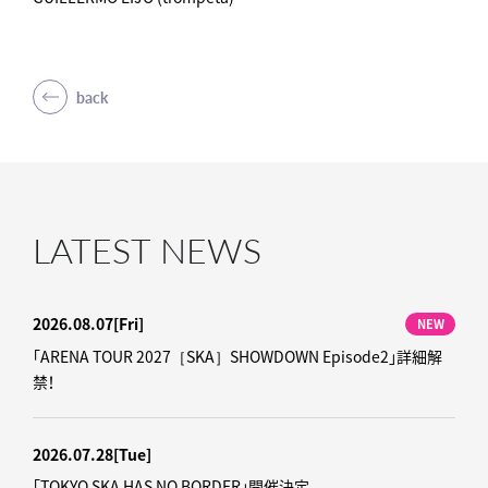
back
LATEST NEWS
2026.08.07
[Fri]
NEW
「ARENA TOUR 2027［SKA］SHOWDOWN Episode2」詳細解
禁！
2026.07.28
[Tue]
「TOKYO SKA HAS NO BORDER」開催決定