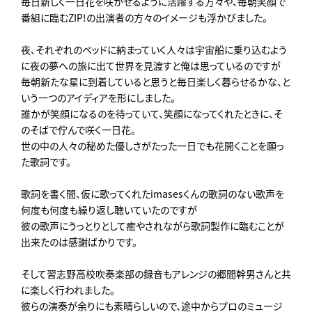
毎日新しく一日花を咲かせるように活躍する方々や、毎朝笑顔で
番組に臨むZIP!の出演者の方々のイメージも浮かびました。
夜、それぞれのベッドに納まっていく人々は宇宙船に乗り込むよう
に夜の夢への旅に出て世界を見渡すと俺は思っているのですが
毎朝新たな星に到着していると思うと毎日楽しく暮らせるかな、と
いう一つのアイディアを形にしました。
誰かが笑顔になるのを待っていて、笑顔になってくれたときに、そ
のそばで佇んで咲く一日花。
世の中の人々の秘めた優しさがたった一日でも花開くことを願っ
た歌詞です。
歌詞を書く間、仮に歌ってくれたimasesくんの歌詞のない歌声を
何度も何度も繰り返し聴いていたのですが
彼の歌声にうっとりとして癒やされながら歌詞製作に臨むことが
出来たのは感謝ばかりです。
そして習志野高校吹奏楽部の録音もアレンジの郷間幹男さんと共
に楽しく行われました。
彼らの演奏が余りにも素晴らしいので、途中からプロのミュージ