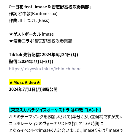
『一日花 feat. imase & 習志野高校吹奏楽部』
作詞 谷中敦(Baritone sax)
作曲 川上つよし(Bass)
★ゲストボーカル
imase
★演奏コラボ
習志野高校吹奏楽部
TikTok 先行配信：2024年6月24日(月)
配信：2024年7月1日(月)
https://tokyoska.lnk.to/ichinichibana
★Musc Video★
2024年7月1日(月)9時公開
【東京スカパラダイスオーケストラ 谷中敦 コメント】
ZIP!のテーマソングをお願いされて(半分くらい立候補ですが笑)、
コラボレーションのヴォーカリストを探している時期に
とあるイベントでimaseくんと会いました。imaseくんは『imaseで