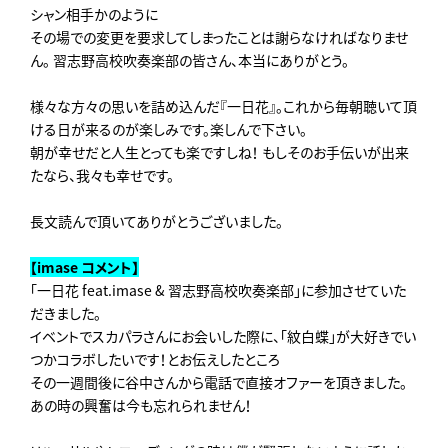
シャン相手かのように
その場での変更を要求してしまったことは謝らなければなりませ
ん。 習志野高校吹奏楽部の皆さん、本当にありがとう。
様々な方々の思いを詰め込んだ『一日花』。これから毎朝聴いて頂
ける日が来るのが楽しみです。楽しんで下さい。
朝が幸せだと人生とっても楽ですしね！ もしそのお手伝いが出来
たなら、我々も幸せです。
長文読んで頂いてありがとうございました。
【imase コメント】
「一日花 feat.imase & 習志野高校吹奏楽部」に参加させていた
だきました。
イベントでスカパラさんにお会いした際に、「紋白蝶」が大好きでい
つかコラボしたいです！とお伝えしたところ
その一週間後に谷中さんから電話で直接オファーを頂きました。
あの時の興奮は今も忘れられません！