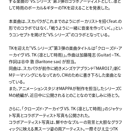
する楽曲の“VS.シリーズ”
第３弾のコラボアーティストとして、凛と
して時雨のボーカル&
ギターのTKを迎えることを発表した。
本楽曲は、スカパラがこれまでのようにボーカリストを招くfea
t.の
形でのコラボではなく、「
戦うように一緒に音楽を作っていく。」
とい
うコンセプトを掲げた“VS.シリーズ”
のコラボとなっている。
TKを迎えた“VS.シリーズ”第３弾の楽曲タイトルは「クロー
ズド・ア
ーカイヴ VS. TK (凛として時雨)」。作曲は加藤隆志（Guitar）・TK、
作詞は谷中 敦（Baritone sax）が担当。
同曲は、スカパラが前作に続きメンズケアブランド『MARO17
』新C
Mテーマソングにもなっており、
CMのために書き下ろした楽曲とな
っている。
また、アニメーションスタジオMAPPAが制作を担当したシリー
ズC
Mの続編が、
近日中に公開されるとのことなので楽しみに待とう。
さらに、「クローズド・アーカイヴ VS. TK (凛として時雨)」
のジャケッ
ト写真とコラボアーティスト写真も公開された。
コラボアーティスト写真は、
鮮やかなブルーの背景と大胆なグラフ
ィックに映える黒スーツ姿の
両アーティスト。一際そびえ立つTK