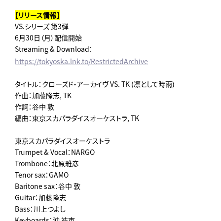
【リリース情報】
VS.シリーズ 第3弾
6月30日（月）配信開始
Streaming & Download
：
https://tokyoska.lnk.to/RestrictedArchive
タイトル：クローズド・アーカイヴ VS. TK (凛として時雨)
作曲：加藤隆志, TK
作詞：谷中 敦
編曲：東京スカパラダイスオーケストラ, TK
東京スカパラダイスオーケストラ
Trumpet & Vocal：NARGO
Trombone：北原雅彦
Tenor sax：GAMO
Baritone sax：谷中 敦
Guitar：加藤隆志
Bass：川上つよし
Keyboards：沖 祐市