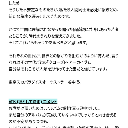
した美。
そうした不安定なものたちが、私たち人間同士を必死に繋ぎとめ、
新たな秩序を産み出してきたのです。
かつて世間に理解されなかった偏った価値観に共鳴しあった若者
た
ちこそが、時代のうねりを変えてきました。
そしてこれからもそうであるべきだと思います。
それぞれの世代が、世界との繋がりを拒むかのように育んだ、
言う
なればその世代ごとの「クローズド・アーカイヴ」。
自分はそれこそが人類を形作ってきた宝だと信じています。
東京スカパラダイスオーケストラ 谷中 敦
◾️TK (凛として時雨) コメント
お声がけ頂いたのは、アルバムの制作真っ只中でした。
まだ自分のアルバムが完成していない中でしっかりと向き合える
の
か不安がありつつも、
ロンドンでのレコーディング中に音を聴いた僕の頭の中には、
一瞬