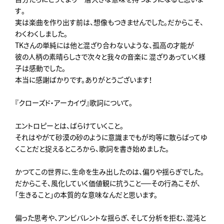
す
。
実は楽曲を作り出す前は、想像もつきませんでした。だからこそ、
わくわくしました。
TKさんの単純には他と混ざり合わないような、孤高の才能が
彼の人柄の素晴らしさで次々と我々の音楽に 混ざりあっていく様
子は感動でした。
本当に感謝ばかりです。ありがとうございます！
『クローズド・アーカイヴ』歌詞について。
エントロピーとは、ばらけていくこと。
それはやがて砂漠の砂のように意識までもが均等に散らばってゆ
く
ことだと捉えるところから、歌詞を書き始めました。
かつてこの世界に、生命を生み出したのは、偏りや揺らぎでした。
だからこそ、風化していく価値観に抗うこと──その行為こそが、
「生きること」の本質的な意味なんだと思います。
偏った思考や、アンビバレントな揺らぎ、そして分析を拒む、
混沌と