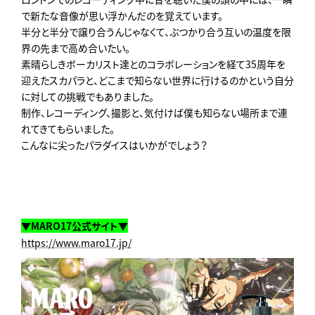
で新たな音像が思い浮かんだのを覚えています。
半分と半分で譲り合うんじゃなくて、
ぶつかり合う互いの温度を限
界の先まで高め合いたい。
素晴らしきボーカリスト達とのコラボレーションを経て35周年を
迎えたスカパラと、
どこまで知らない世界に行けるのかという自分
に対しての挑戦でも
ありました。
制作、レコーディング、撮影と、
気付けば僕も知らない場所まで連
れてきてもらいました。
こんなに尖ったパラダイスはいかがでしょう？
▼MARO17公式サイト▼
https://www.maro17.jp/