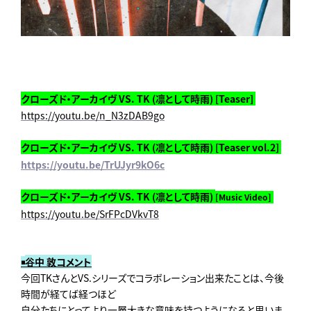
クローズド・アーカイヴ VS. TK (凛として時雨) [Teaser]
https://youtu.be/n_N3zDAB9go
クローズド・アーカイヴ VS. TK (凛として時雨) [Teaser vol.2]
https://youtu.be/TrUJyr9kO6c
クローズド・アーカイヴ VS. TK (凛として時雨)
[Music Video]
https://youtu.be/SrFPcDVkvT8
谷中 敦コメント
◾️
今回TKさんとVS.シリーズでコラボレーション出来たことは、
今後
時間が経てば経つほど
自分たちにとってより一層大きな意味を持つようになると思いま