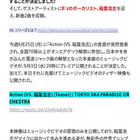
することが決定しました！
そして、ゲストアーティストに
B’zのボーカリスト、稲葉浩志
を迎
え、新曲2曲を収録。
VS. シリーズとは？：
https://tokyoska.net/news/detail.php?id=1125942
今週8月25日（月）に「Action (VS. 稲葉浩志)」の音源が突然発表
され、全国70局以上がオンエアゲリラ解禁に参加し、日本中を巻
き込んだ電波ジャック級の解禁となった本楽曲のミュージックビ
デオが、9月3日（水）20時にプレミア公開されることが決定した。
加えて、本日それに先駆けてミュージックビデオのティザー映像も
公開された。
Action (VS. 稲葉浩志) [Teaser] / TOKYO SKA PARADISE OR
CHESTRA
https://youtu.be/v5yHywzyb7k
本映像はミュージックビデオの冒頭のみを公開しており、稲葉浩
志がマイクに向かって歩みを進める姿が、無彩色の世界でシンプ