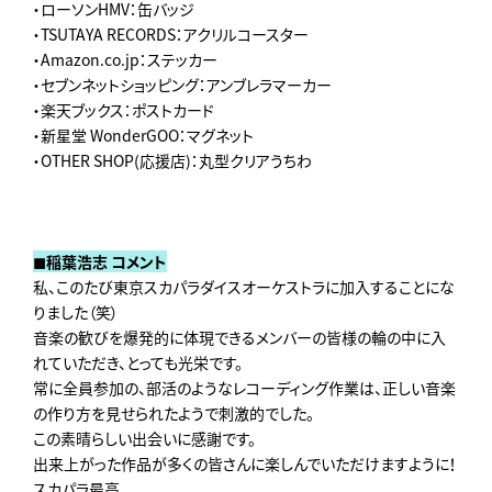
・ローソンHMV：缶バッジ
・TSUTAYA RECORDS：アクリルコースター
・Amazon.co.jp：ステッカー
・セブンネットショッピング：アンブレラマーカー
・楽天ブックス：ポストカード
・新星堂 WonderGOO：マグネット
・OTHER SHOP(応援店)：丸型クリアうちわ
◼︎稲葉浩志 コメント
私、このたび東京スカパラダイスオーケストラに加入することにな
りました（笑）
音楽の歓びを爆発的に体現できるメンバーの皆様の輪の中に入
れていただき、とっても光栄です。
常に全員参加の、部活のようなレコーディング作業は、正しい音楽
の作り方を見せられたようで刺激的でした。
この素晴らしい出会いに感謝です。
出来上がった作品が多くの皆さんに楽しんでいただけますように！
スカパラ最高。