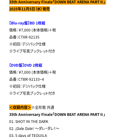
35th Anniversary Finale
「
DOWN BEAT ARENA PART
Ⅱ」
2025
年
11
月
5
日（水）発売
【
Blu-ray
盤】BD 1枚組
価格：￥7,000 (本体価格)＋税
品番：CTXR-92135
※初回：デジパック仕様
※ライブ写真ブックレット付き
【DVD盤】DVD 2枚組
価格：￥7,000 (本体価格)＋税
品番：CTBR-92133~4
※初回：デジパック仕様
※ライブ写真ブックレット付き
＜収録内容＞
※全形態 共通
35th Anniversary Finale
「
DOWN BEAT ARENA PART
Ⅱ」
01. SHOT IN THE DARK
02. ¡Dale Dale! ～ダレ・ダレ！～
03. 5 days of TEQUILA