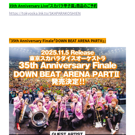
35th Anniversary Live
「スカパラ甲子園」商品のご予約
https://tokyoska.lnk.to/SKAPARAKOSHIEN
『35th Anniversary Finale「DOWN BEAT ARENA PARTII」』