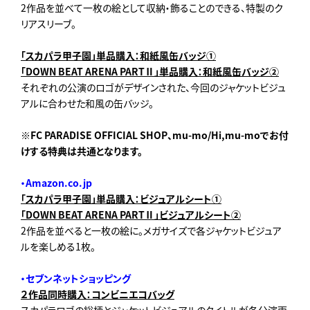
2作品を並べて一枚の絵として収納・飾ることのできる、特製のク
リアスリーブ。
「スカパラ甲子園」単品購入：和紙風缶バッジ①
「DOWN BEAT ARENA PARTⅡ」単品購入：和紙風缶バッジ②
それぞれの公演のロゴがデザインされた、今回のジャケットビジュ
アルに合わせた和風の缶バッジ。
※FC PARADISE OFFICIAL SHOP、mu-mo/Hi,mu-moでお付
けする特典は共通となります。
・
Amazon.co.jp
「スカパラ甲子園」単品購入：ビジュアルシート①
「DOWN BEAT ARENA PARTⅡ」ビジュアルシート②
2作品を並べると一枚の絵に。メガサイズで各ジャケットビジュア
ルを楽しめる1枚。
・セブンネットショッピング
２作品同時購入：コンビニエコバッグ