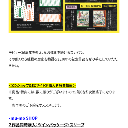
デビュー36周年を迎え、なお進化を続けるスカパラ。
その飽くなき挑戦の歴史を物語る35周年の記念作品をぜひ手にしていただ
きたい。
＜
CD
ショップ＆
EC
サイト別購入者特典情報＞
※商品・特典には、数に限りがございますので、無くなり次第終了になりま
す。
お早めのご予約をオススメします。
・
mu-mo SHOP
２作品同時購入：ツインパッケージ・スリーブ