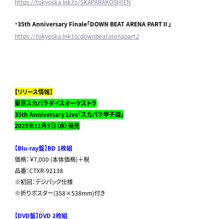
https://tokyoska.lnk.to/SKAPARAKOSHIEN
・35th Anniversary Finale「DOWN BEAT ARENA PARTⅡ」
https://tokyoska.lnk.to/downbeatarenapart2
【リリース情報】
東京スカパラダイスオーケストラ
35th Anniversary Live
「スカパラ甲子園」
2025
年
11
月
5
日（水）発売
【
Blu-ray
盤】BD 1枚組
価格：￥7,000 (本体価格)＋税
品番：CTXR-92138
※初回：デジパック仕様
※折りポスター(358×538mm)付き
【
DVD
盤】DVD 2枚組