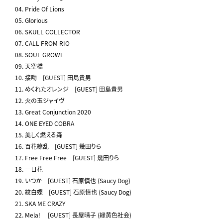
04. Pride Of Lions
05. Glorious
06. SKULL COLLECTOR
07. CALL FROM RIO
08. SOUL GROWL
09. 天空橋
10. 接吻 [GUEST] 田島貴男
11. めくれたオレンジ [GUEST] 田島貴男
12. 火の玉ジャイヴ
13. Great Conjunction 2020
14. ONE EYED COBRA
15. 美しく燃える森
16. 百花繚乱 [GUEST] 幾田りら
17. Free Free Free [GUEST] 幾田りら
18. 一日花
19. いつか [GUEST] 石原慎也 (Saucy Dog)
20. 紋白蝶 [GUEST] 石原慎也 (Saucy Dog)
21. SKA ME CRAZY
22. Mela! [GUEST] 長屋晴子 (緑黄色社会)