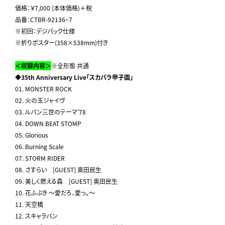
価格：￥7,000 (本体価格)＋税
品番：CTBR-92136~7
※初回：デジパック仕様
※折りポスター(358×538mm)付き
＜収録内容＞
※全形態 共通
◆
35th Anniversary Live
「スカパラ甲子園」
01. MONSTER ROCK
02. 火の玉ジャイヴ
03. ルパン三世のテーマ’78
04. DOWN BEAT STOMP
05. Glorious
06. Burning Scale
07. STORM RIDER
08. さすらい [GUEST] 奥田民生
09. 美しく燃える森 [GUEST] 奥田民生
10. 花ふぶき ～愛だろ、愛っ。～
11. 天空橋
12. スキャラバン