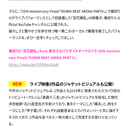
さらに、『35th Anniversary Finale「DOWN BEAT ARENA PARTII」』で幾田り
らがライブパフォーマンスとして初披露した「百花繚乱」の映像が、幾田りら O
fficial YouTubeチャンネルに公開された。
瑞々しさと艶やかさを併せ持つ唯一無二のボーカルで観客を魅了したパフォ
ーマンスを、ぜひ一足早くチェックしてほしい。
幾田りら「百花繚乱」 from 東京スカパラダイスオーケストラ 35th Anniver
sary Finale「DOWN BEAT ARENA PARTⅡ」
https://youtu.be/PJPDAnyTzuM
NEW
ライブ映像2作品のジャケットビジュアルも公開！
今作のジャケットビジュアルは、2作品とも2019年に発表されたスカパラ初の
トリビュート・アルバム『楽園十三景』のジャケットビジュアルを担当した現代
浮世絵師・石川真澄氏が手掛けており、東をテーマにした「横浜」と、西をテ
ーマにした「甲子園」が、それぞれ躍動感あるスカパラメンバーと共に描き下
ろされており、2作品を並べると一枚の絵として完成する仕掛けとなってい
る。