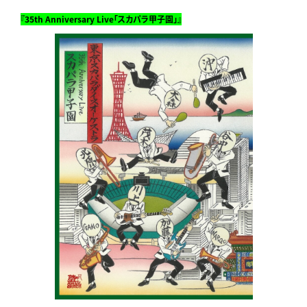
『35th Anniversary Live「スカパラ甲子園」』