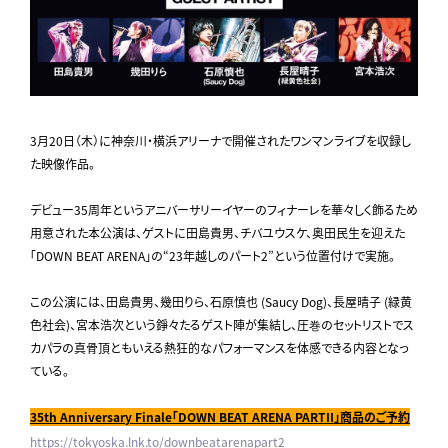
3月20日（木）に神奈川・横浜アリーナで開催されたワンマンライブを収録し
た映像作品。
デビュー35周年というアニバーサリーイヤーのフィナーレを華々しく飾るため
用意された本公演は、ゲストに田島貴男、チバユウスケ、奥田民生を迎えた
「DOWN BEAT ARENA」の“23年越しのパート2”という位置付けで実施。
この公演には、田島貴男、幾田りら、石原慎也 (Saucy Dog)、長屋晴子 (緑黄
色社会)、宮本浩次という錚々たるゲスト陣が集結し、圧巻のセットリストでス
カパラの真骨頂ともいえる熱狂的なパフォーマンスを体感できる内容となっ
ている。
35th Anniversary Finale
「
DOWN BEAT ARENA PARTII
」商品のご予約
https://tokyoska.lnk.to/downbeatarenapart2