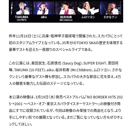
昨年11月16日（土）に兵庫・阪神甲子園球場で開催された、スカパラにとって
初のスタジアムライブとなっている。35年分のTOKYO SKAの歴史を体現する
豪華ゲストを迎えた一夜限りのスペシャルライブである。
この公演には、奥田民生、石原慎也 (Saucy Dog)、SUPER EIGHT、菅田将
暉、TAKUMA (10-FEET)、aiko、桜井和寿 (Mr.Children)、ムロツヨシ、さかな
クンという豪華なゲスト陣も参加し、スカパラの大きな節目に花を添え、4万
人の観客を魅力した伝説のステージとなっている。
本公演の映像は、3月19日（水）発売ベストアルバム『NO BORDER HITS 202
5→2001 ～ベスト・オブ・東京スカパラダイスオーケストラ～』の映像付き商
品にすでに収録されているが、今回は映像のみ単独での商品化となり、より
手にしやすい形での展開となっている。まだご覧になっていない方もぜひチェ
ックしてほしい。