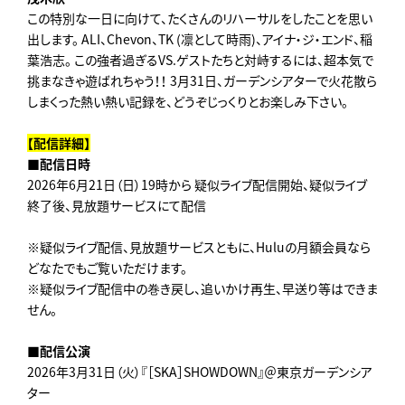
この特別な一日に向けて、たくさんのリハーサルをしたことを思い
出します。 ALI、Chevon、TK (凛として時雨)、アイナ・ジ・エンド、稲
葉浩志。 この強者過ぎるVS.ゲストたちと対峙するには、超本気で
挑まなきゃ遊ばれちゃう！！ 3月31日、ガーデンシアターで火花散ら
しまくった熱い熱い記録を、どうぞじっくりとお楽しみ下さい。
【配信詳細】
■配信⽇時
2026年6月21日（日）19時から 疑似ライブ配信開始、疑似ライブ
終了後、見放題サービスにて配信
※疑似ライブ配信、見放題サービスともに、Huluの月額会員なら
どなたでもご覧いただけます。
※疑似ライブ配信中の巻き戻し、追いかけ再生、早送り等はできま
せん。
■配信公演
2026年3月31日（火）『［SKA］SHOWDOWN』＠東京ガーデンシア
ター