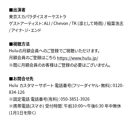
■出演者
東京スカパラダイスオーケストラ
ゲストアーティスト：ALI / Chevon / TK (凛として時⾬) / 稲葉浩志
/ アイナ・ジ・エンド
■視聴方法
Huluの月額会員へのご登録でご視聴いただけます。
月額会員のご登録はこちら
https://www.hulu.jp/
※既に月額会員のお客様はご登録の必要はございません。
■お問合せ先
Hulu カスタマーサポート 電話番号(フリーダイヤル・無料)：0120-
834-126
※固定電話 電話番号(有料)：050-3851-3926
※携帯電話(スマホ) 受付時間：午前10:00～午後6:30 年中無休
(1⽉1⽇を除く)