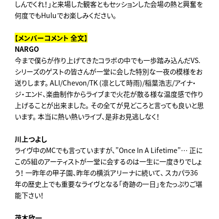
しんでくれ！」と来場した観客ともセッションした会場の熱と興奮を
何度でもHuluでお楽しみください。
【メンバーコメント 全文】
NARGO
今まで僕らが作り上げてきたコラボの中でも一歩踏み込んだVS.
シリーズのゲストの皆さんが一堂に会した特別な一夜の模様をお
送りします。 ALI/Chevon/TK (凛として時雨)/稲葉浩志/アイナ・
ジ・エンド、楽曲制作からライブまで火花が散る様な温度感で作り
上げることが出来ました。 その全てが見どころと言っても良いと思
います。 本当に熱い熱いライブ、是非お見逃しなく！
川上つよし
ライヴ中のMCでも言っていますが、”Once In A Lifetime”… 正に
この5組のアーティストが一堂に会するのは一生に一度きりでしょ
う！ 一昨年の甲子園、昨年の横浜アリーナに続いて、 スカパラ36
年の歴史上でも重要なライヴとなる「奇跡の一日」をたっぷりご堪
能下さい！
茂木欣一