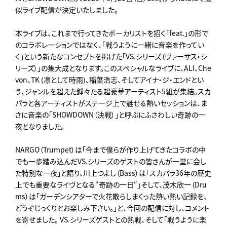
似ライブ配信が決定いたしました。
本ライブは、これまで行ってきたボーカリストを招く「feat.」の形で
のコラボレーションではなく、「戦うように一緒に音楽を作ってい
く」という新たなコンセプトを掲げた「VS.シリーズ（ヴァーサス・シ
リーズ）」の集大成となります。このスペシャルなライブに、ALI、Che
von、TK (凛として時雨)、稲葉浩志、そしてアイナ・ジ・エンドとい
う、ジャンルを超えた錚々たる超豪華アーティスト5組が集結。スカ
パラと各アーティストがステージ上で魅せる熱いセッションは、ま
さに音楽の「SHOWDOWN（決戦）」と呼ぶにふさわしい奇跡の一
夜となりました。
NARGO（Trumpet）は「今まで僕らが作り上げてきたコラボの中
でも一歩踏み込んだVS.シリーズのゲストの皆さんが一堂に会し
た特別な一夜」と語り、川上つよし（Bass）は「スカパラ36年の歴史
上でも重要なライヴとなる“奇跡の一日“」そして、茂木欣一（Dru
ms）は「ガーデンシアターで火花散らしまくった熱い熱い記録を、
どうぞじっくりとお楽しみ下さい。」と、今回の配信に対し、コメント
を寄せました。 VS.シリーズゲストとの熱戦、そして「戦うように楽