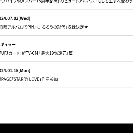
リープハイプ現メンバー15周年記念トリビュートアルバム 「もしも生まれ変わ
024.07.03
[Wed]
将暉アルバム『SPIN』に「るろうの形代」収録決定★
レギュラー
UFJカード」新TV-CM 『最大19％還元』篇
024.01.15
[Mon]
MPAGE「STARRY LOVE」作詞参加