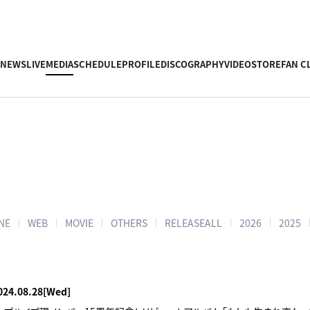
NEWS
LIVE
MEDIA
SCHEDULE
PROFILE
DISCOGRAPHY
VIDEO
STORE
FAN C
NE
WEB
MOVIE
OTHERS
RELEASE
ALL
2026
2025
024.08.28
[Wed]