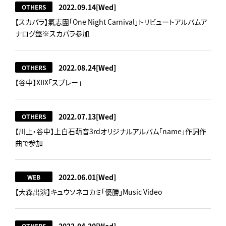
2022.09.14
[Wed]
OTHERS
【スカパラ】氣志團「One Night Carnival」トリビュートアルバムア
ナログ盤※スカパラ参加
2022.08.24
[Wed]
OTHERS
【谷中】XIIX「スプレー」
2022.07.13
[Wed]
OTHERS
【川上・谷中】上白石萌音3rdオリジナルアルバム「name」作詞作
曲で参加
2022.06.01
[Wed]
WEB
【大森出演】キュウソネコカミ「優勝」Music Video
2022.04.20
[Wed]
OTHERS