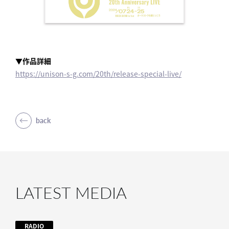
▼作品詳細
https://unison-s-g.com/20th/release-special-live/
back
LATEST MEDIA
RADIO