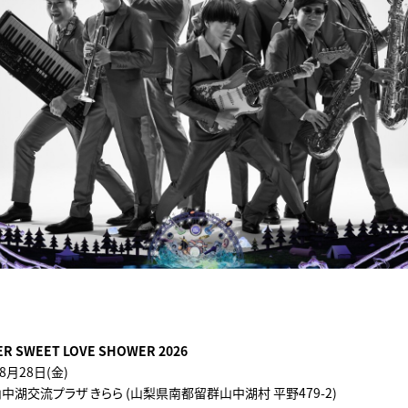
R SWEET LOVE SHOWER 2026
8月28日(金)
中湖交流プラザ きらら (山梨県南都留群山中湖村 平野479-2)