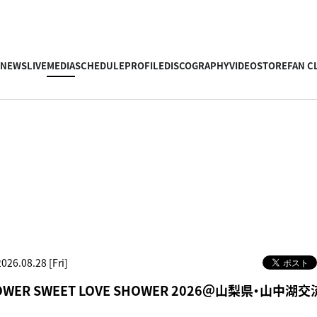
NEWS
LIVE
MEDIA
SCHEDULE
PROFILE
DISCOGRAPHY
VIDEO
STORE
FAN C
2026.08.28 [Fri]
HOWER SWEET LOVE SHOWER 2026＠山梨県・山中湖