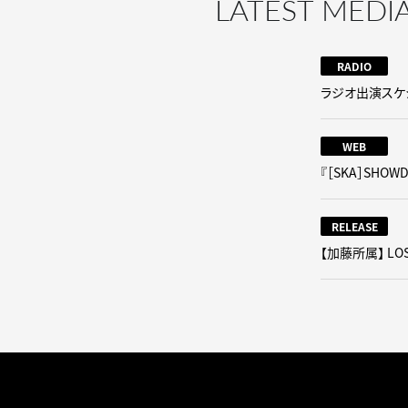
LATEST MEDI
RADIO
ラジオ出演スケジ
WEB
『［SKA］SHO
RELEASE
【加藤所属】 LO