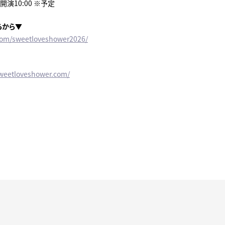
/開演10:00 ※予定
らから▼
e.com/sweetloveshower2026/
sweetloveshower.com/