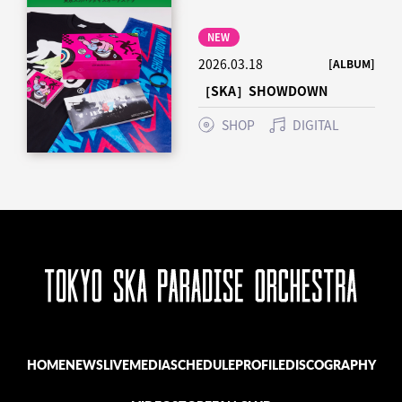
NEW
2026.03.18
[ALBUM]
［SKA］SHOWDOWN
SHOP
DIGITAL
HOME
NEWS
LIVE
MEDIA
SCHEDULE
PROFILE
DISCOGRAPHY